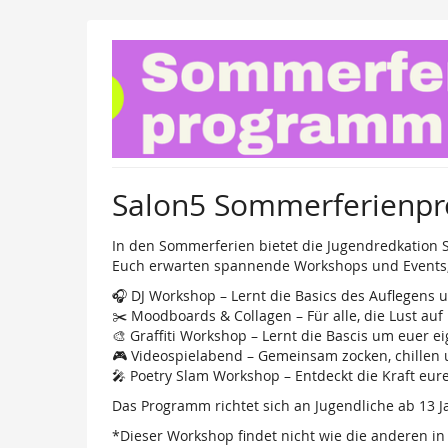
Zum
Haupt-
Inhalt
springen
Salon5 Sommerferienp
In den Sommerferien bietet die Jugendredkation 
Euch erwarten spannende Workshops und Events, b
🎧 DJ Workshop – Lernt die Basics des Auflegens 
✂️ Moodboards & Collagen – Für alle, die Lust au
🎨 Graffiti Workshop – Lernt die Bascis um euer e
🎮 Videospielabend – Gemeinsam zocken, chillen
🎤 Poetry Slam Workshop – Entdeckt die Kraft eur
Das Programm richtet sich an Jugendliche ab 13 Jah
*Dieser Workshop findet nicht wie die anderen in