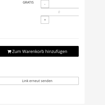
GRATIS
Menge
-
+
Zum Warenkorb hinzufügen
Link erneut senden